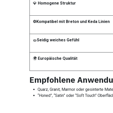
💎
Homogene Struktur
⚙️Kompatibel mit Breton und Keda Linien
🧽
Seidig weiches Gefühl
🌍
Europäische Qualität
Empfohlene Anwend
Quarz, Granit, Marmor oder gesinterte Mate
“Honed”, “Satin” oder “Soft Touch” Oberfläc
Europäische Alternative zum Breton Satin /
Für Hersteller, die natürliche Premium-Obe