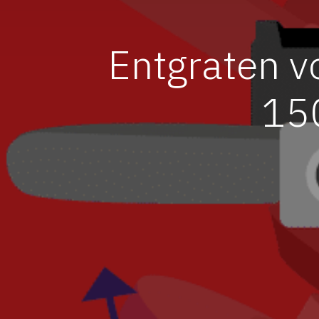
Entgraten v
15