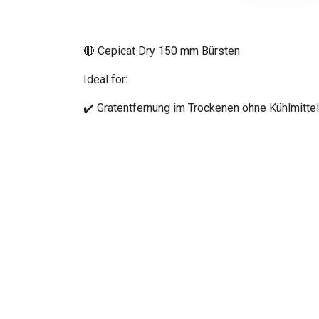
🔴 Cepicat Dry 150 mm Bürsten
Ideal for:
✔️ Gratentfernung im Trockenen ohne Kühlmittel
✔️ Gleichmäßiges Finish mit minimaler Vibratio
✔️ Lange Lebensdauer und Dauerbetrieb
💡 Vorteile von TopGri
IHöhere Produktivität beim Entgraten und 
Flexibilität für verschiedene Materialien 
Sicherheit und Ergonomie für den Bediener
Geringere Arbeitskosten und weniger Nach
📝
Empfohlene Materi