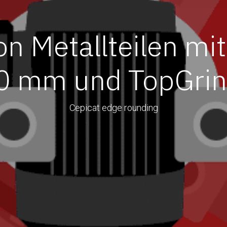
on Metallteilen mit
0 mm und TopGrin
Cepicat edge rounding