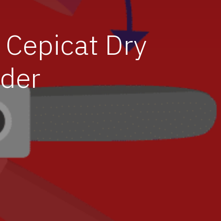
 Cepicat Dry
der