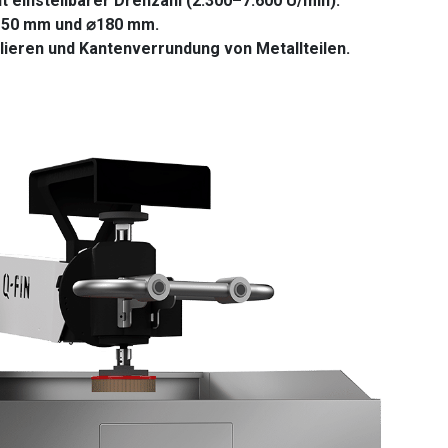
t einstellbarer Drehzahl (2.300–7.600 U/min).
⌀150 mm und ⌀180 mm.
lieren und Kantenverrundung von Metallteilen.