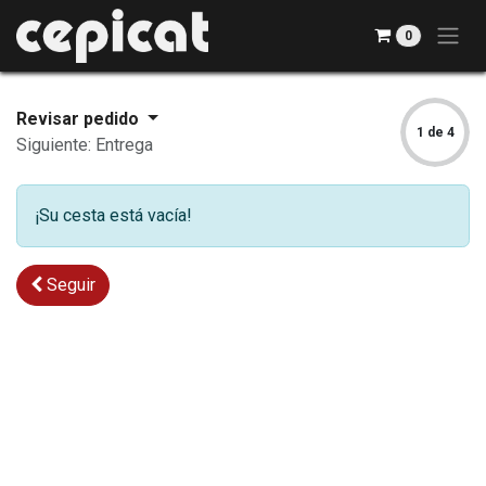
Ir al contenido
0
Revisar pedido
1 de 4
Siguiente: Entrega
¡Su cesta está vacía!
Seguir