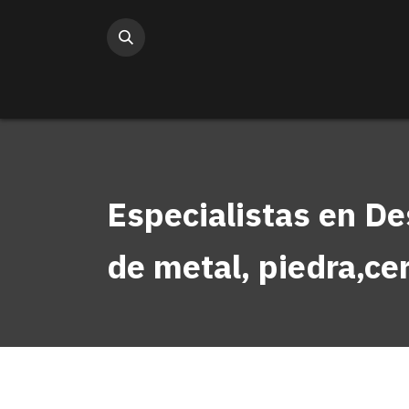
Ir al contenido
Especialistas en D
de metal, piedra,c