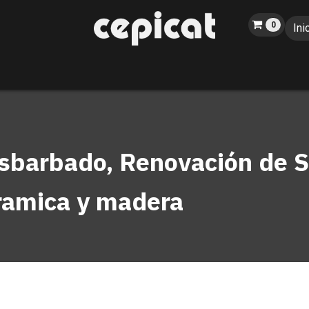
0
Ini
Inicio
Tienda
Sobre nosotros
Catálogo
Blog
Eventos
esbarbado, Renovación de 
eramica y madera