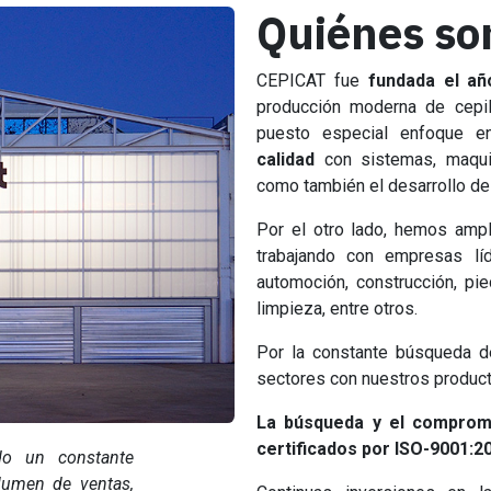
Quiénes s
CEPICAT fue
fundada el añ
producción moderna de cepil
puesto especial enfoque 
calidad
con sistemas, maqui
como también el desarrollo d
Por el otro lado, hemos amp
trabajando con empresas lí
automoción, construcción, pie
limpieza, entre otros.
Por la constante búsqueda d
sectores con nuestros product
La búsqueda y el compromi
certificados por ISO-9001:2
o un constante
lumen de ventas,