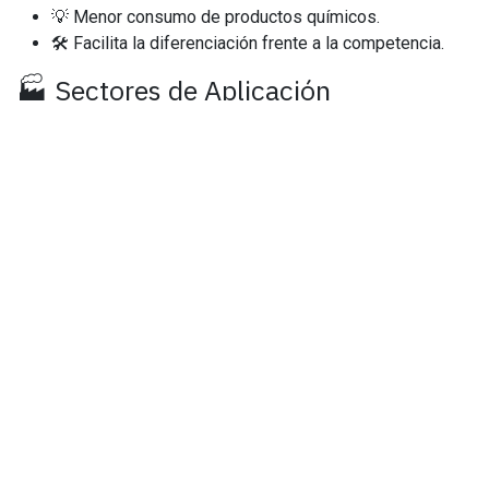
💡 Menor consumo de productos químicos.
🛠 Facilita la diferenciación frente a la competencia.
🏭 Sectores de Aplicación
Fabricación de
revestimientos decorativos
.
Diseño de
baldosas envejecidas
para
interior/exterior.
Elaboración de
encimeras únicas
y productos
artesanales.
✅ Si eres marmolista y quieres llevar tus acabados al
siguiente nivel, explora nuestra gama de
cepillos
Frankfurt abrasivos
y los exclusivos
Cepiflex de goma
.
En
Cepicat
, diseñamos herramientas para destacar tu
trabajo artesanal.
en
NEWSLETTER
#
LEATHER EFFECT
cepiflex brush
diamond grinding
satin finish