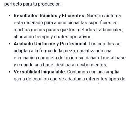
perfecto para tu producción:
Resultados Rápidos y Eficientes:
Nuestro sistema
está diseñado para acondicionar las superficies en
muchos menos pasos que los métodos tradicionales,
ahorrando tiempo y costes operativos.
Acabado Uniforme y Profesional:
Los cepillos se
adaptan a la forma de la pieza, garantizando una
eliminación completa del óxido sin dañar el metal base
y creando una base ideal para recubrimientos.
Versatilidad Inigualable:
Contamos con una amplia
gama de cepillos que se adaptan a diferentes tipos de
metal, niveles de oxidación y maquinaria (amoladoras,
taladros, sistemas CNC).
Durabilidad y Rentabilidad:
Fabricados con materiales
de primera, los cepillos Cepicat ofrecen una vida útil
prolongada, reduciendo la necesidad de reemplazos
constantes.