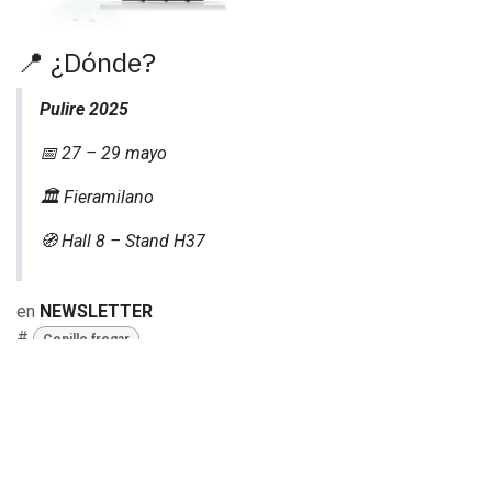
📍 ¿Dónde?
Pulire 2025
📅 27 – 29 mayo
🏛️ Fieramilano
🧭 Hall 8 – Stand H37
en
NEWSLETTER
#
Cepillo fregar
COMPARTIR ESTA PUBLICACIÓN