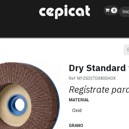
0
Ini
Inicio
Tienda
Sobre nosotros
Catálogo
Blog
Eventos
Dry Standard
Ref:
M125DSTDX80SHOX
Regístrate par
MATERIAL
GRANO