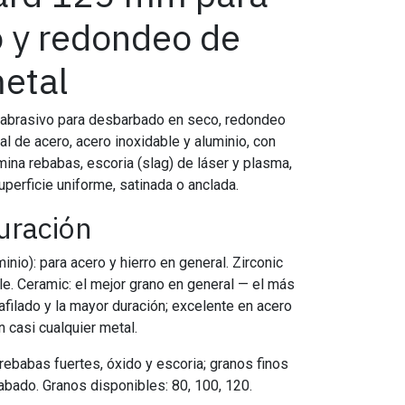
 y redondeo de
etal
o abrasivo para desbarbado en seco, redondeo
l de acero, acero inoxidable y aluminio, con
mina rebabas, escoria (slag) de láser y plasma,
superficie uniforme, satinada o anclada.
guración
inio): para acero y hierro en general. Zirconic
ble. Ceramic: el mejor grano en general — el más
oafilado y la mayor duración; excelente en acero
n casi cualquier metal.
ebabas fuertes, óxido y escoria; granos finos
bado. Granos disponibles: 80, 100, 120.