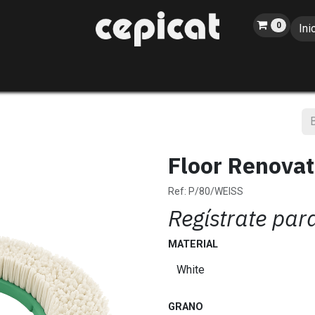
0
Ini
Inicio
Tienda
Sobre nosotros
Catálogo
Blog
Eventos
Floor Renovat
Ref:
P/80/WEISS
Regístrate par
MATERIAL
GRANO