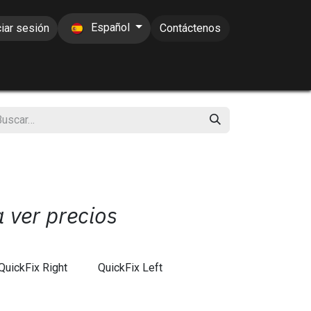
Español
ciar sesión
Contáctenos
a ver precios
QuickFix Right
QuickFix Left