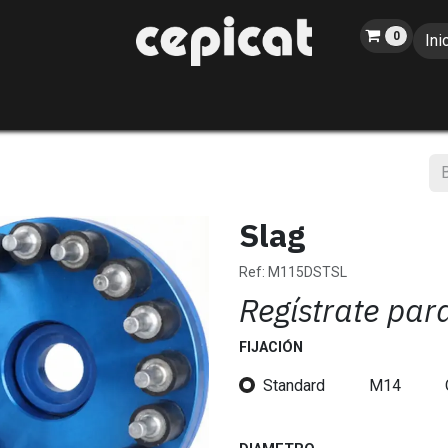
0
Ini
Inicio
Tienda
Sobre nosotros
Catálogo
Blog
Eventos
Slag
Ref:
M115DSTSL
Regístrate par
FIJACIÓN
Standard
M14