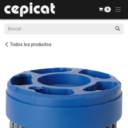
Ir al contenido
0
Todos los productos