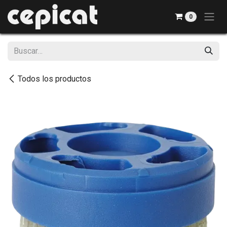
Ir al contenido
0
Todos los productos