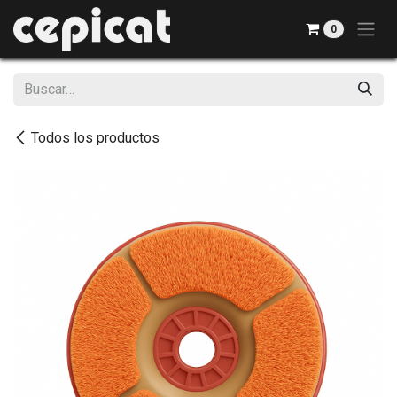
Ir al contenido
0
Todos los productos