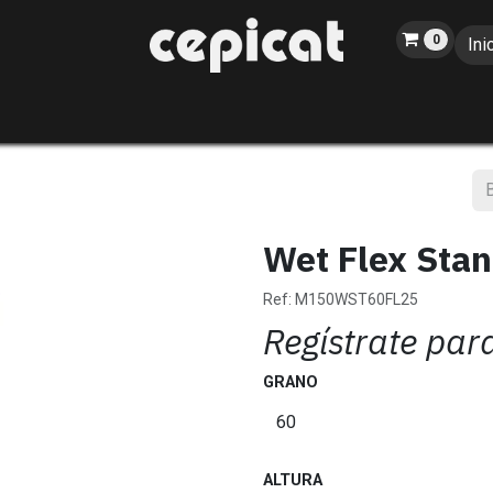
0
Ini
Inicio
Tienda
Sobre nosotros
Catálogo
Blog
Eventos
Wet Flex Sta
Ref:
M150WST60FL25
Regístrate par
GRANO
ALTURA