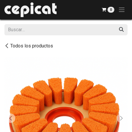
Ir al contenido
0
Todos los productos