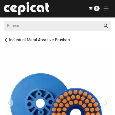
Ir al contenido
0
Industrial Metal Abrasive Brushes