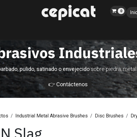
0
Ini
Inicio
Tienda
Sobre nosotros
Catálogo
Blog
Eventos
brasivos Industrial
arbado, pulido, satinado o envejecido
sobre piedra, metal
👉 Contáctenos
ctos
Industrial Metal Abrasive Brushes
Disc Brushes
Dr
N Slag