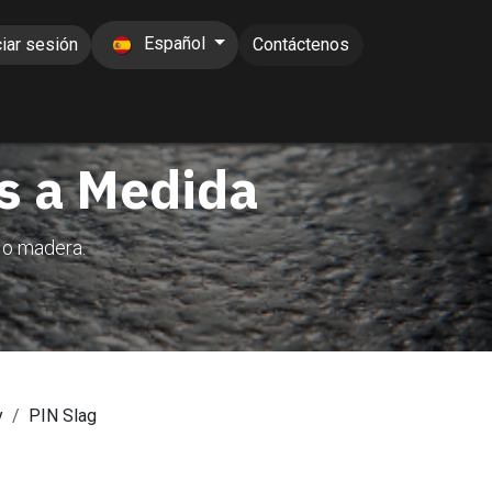
Español
ciar sesión
Contáctenos
es a Medida
 o madera.
y
PIN Slag