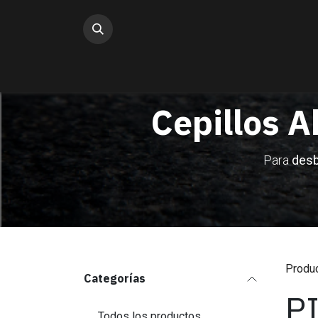
Ir al contenido
Cepillos A
Para
desb
Produ
Categorías
PI
Todos los productos