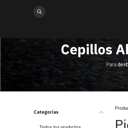
Ir al contenido
Cepillos A
Para
desb
Produ
Categorías
Pi
Todos los productos