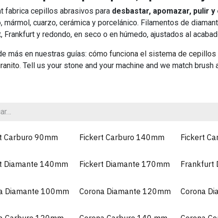
t fabrica cepillos abrasivos para
desbastar, apomazar, pulir y
o, mármol, cuarzo, cerámica y porcelánico. Filamentos de diamant
t, Frankfurt y redondo, en seco o en húmedo, ajustados al acaba
e más en nuestras guías:
cómo funciona el sistema de cepillos 
granito
. Tell us your stone and your machine and we match brush 
rt Carburo 90mm
Fickert Carburo 140mm
Fickert C
rt Diamante 140mm
Fickert Diamante 170mm
Frankfurt
a Diamante 100mm
Corona Diamante 120mm
Corona D