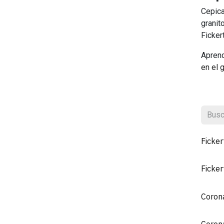
Cepica
granit
Ficker
Aprend
en el 
Ficke
Ficke
Coron