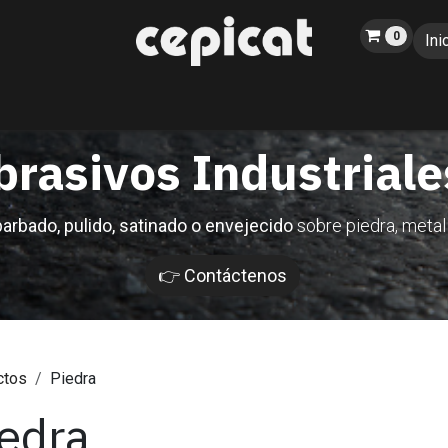
0
Ini
Inicio
Tienda
Sobre nosotros
Catálogo
Blog
Eventos
brasivos Industrial
arbado, pulido, satinado o envejecido
sobre piedra, metal
👉 Contáctenos
ctos
Piedra
edra