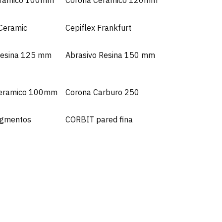
eramico 100mm
Corona Ceramico 120mm
 Ceramic
Cepiflex Frankfurt
Resina 125 mm
Abrasivo Resina 150 mm
Ceramico 100mm
Corona Carburo 250
egmentos
CORBIT pared fina