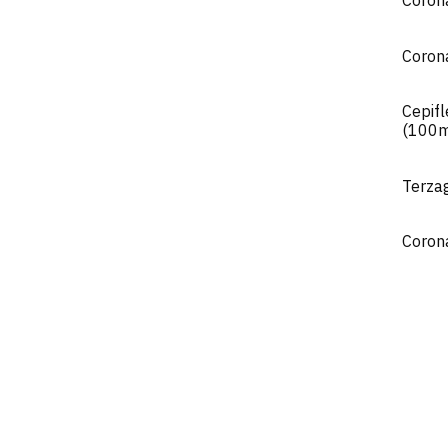
Coron
Coron
Cepif
(100
Terza
Coron