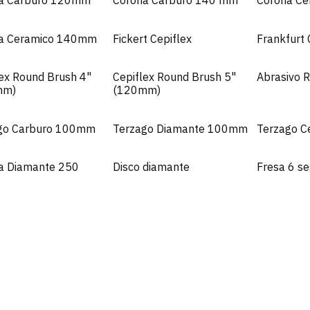
a Carburo 120mm
Corona Carburo 140 mm
Corona C
a Ceramico 140mm
Fickert Cepiflex
Frankfurt
lex Round Brush 4"
Cepiflex Round Brush 5"
Abrasivo 
mm)
(120mm)
go Carburo 100mm
Terzago Diamante 100mm
Terzago 
a Diamante 250
Disco diamante
Fresa 6 s