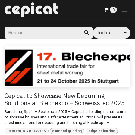
Ir al contenido
0
Todos
Cepicat to Showcase New Deburring
Solutions at Blechexpo – Schweisstec 2025
Barcelona, Spain – September 2025 – Cepicat, a leading manufacturer
of abrasive brushes and surface treatment solutions, will present its
latest innovations for deburring and finishing at Blechexpo – ...
DEBURRING BRUSHES
diamond grinding
edge deburring