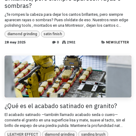
sombras?
¿Te rompes la cabeza para dejar los cantos brillantes, pero siempre
aparecen rayas o sombras? Pues olvídate de eso. Nuestros resin edge
polishing tools , montados en una Montresor , dejan los cantos c...
diamond grinding
satin finish
28 may 2025
0
2902
NEWSLETTER
¿Qué es el acabado satinado en granito?
El acabado satinado —también llamado acabado seda o cuero—
convierte el granito en una superficie lisa y mate, suave al tacto, sin el
brillo de espejo de una piedra pulida. Mantiene la profundidad nat...
LEATHER EFFECT
diamond grinding
sanding brush